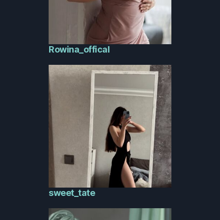
Rowina_offical
sweet_tate