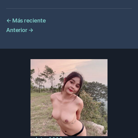
←
Más reciente
Anterior
→