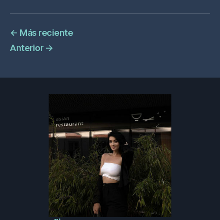
←
Más reciente
Anterior
→