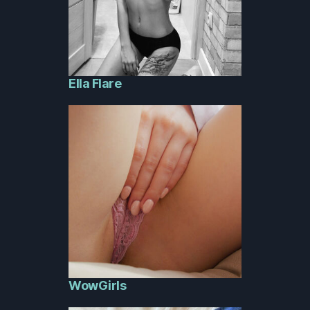
Ella Flare
WowGirls