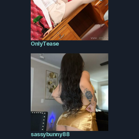
OnlyTease
sassybunny88