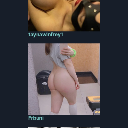
taynawinfrey1
Frbuni