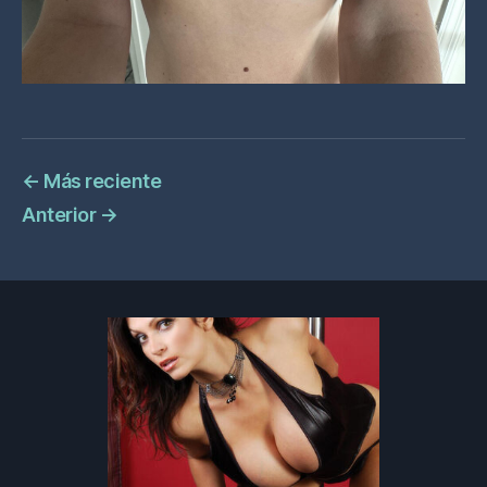
←
Más reciente
Anterior
→