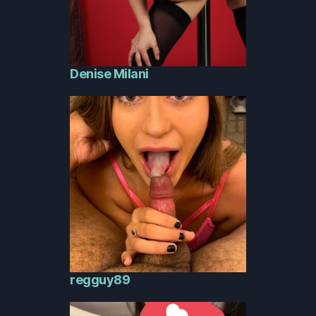
Denise Milani
regguy89