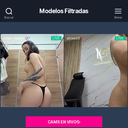
Modelos Filtradas
Buscar
Menú
CAMS EN VIVO💦