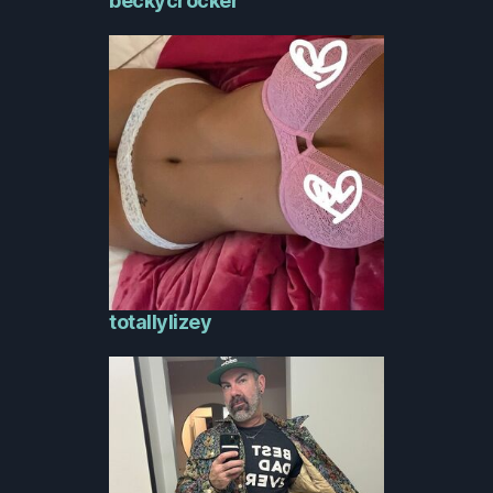
beckycrocker
totallylizey