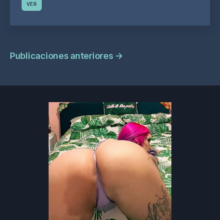
VER
Navegación
Publicaciones anteriores
→
de
publicaciones