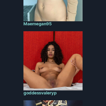
Maemegan95
goddessvaleryp