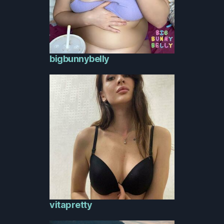
bigbunnybelly
vitapretty