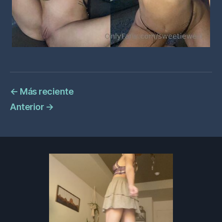
←
Más reciente
Anterior
→