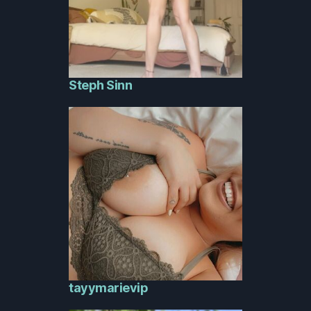
Steph Sinn
tayymarievip