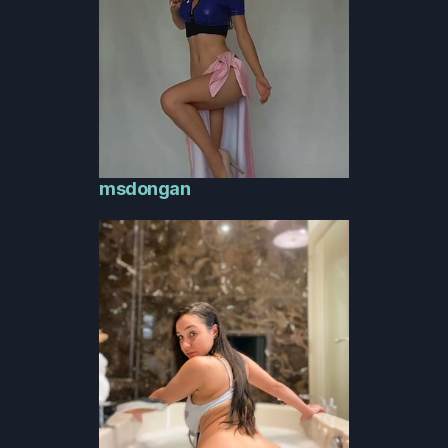
msdongan