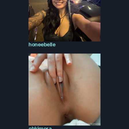
honeebelle
ohkimora