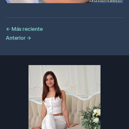
←
Más reciente
Anterior
→