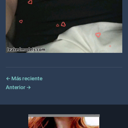
←
Más reciente
Anterior
→