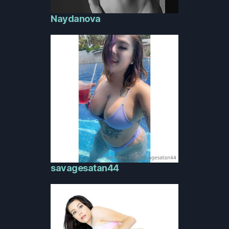
Naydanova
savagesatan44