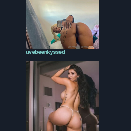
uvebeenkyssed