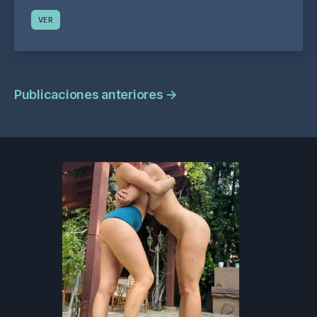
VER
Navegación
Publicaciones anteriores
→
de
publicaciones