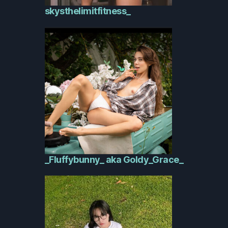
skysthelimitfitness_
_Fluffybunny_ aka Goldy_Grace_