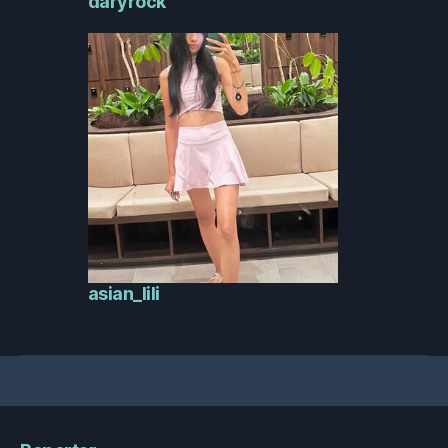
daryrock
asian_lili